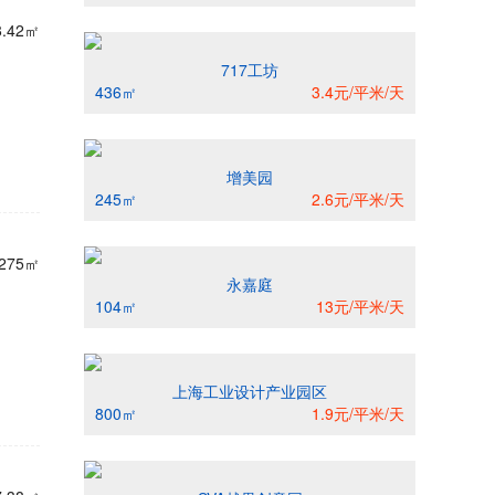
8.42㎡
717工坊
436㎡
3.4元/平米/天
增美园
245㎡
2.6元/平米/天
275㎡
永嘉庭
104㎡
13元/平米/天
上海工业设计产业园区
800㎡
1.9元/平米/天