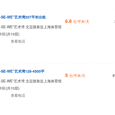
-SE-WE”艺术湾207平米出租
6.8
元/平米/天
-SE-WE”艺术湾
文定路靠近上海体育馆
区(共10层)
汇
查看电话
-SE-WE”艺术湾128-4500平
5
4
元/平米/天
-SE-WE”艺术湾
文定路靠近上海体育馆
区(共10层)
汇
查看电话