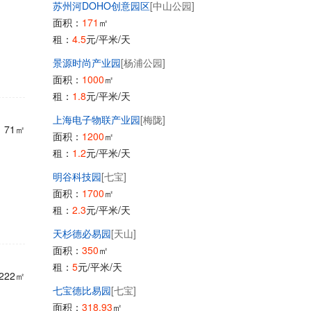
苏州河DOHO创意园区
[中山公园]
面积：
171
㎡
租：
4.5
元/平米/天
景源时尚产业园
[杨浦公园]
面积：
1000
㎡
租：
1.8
元/平米/天
上海电子物联产业园
[梅陇]
71㎡
面积：
1200
㎡
租：
1.2
元/平米/天
明谷科技园
[七宝]
面积：
1700
㎡
租：
2.3
元/平米/天
天杉德必易园
[天山]
面积：
350
㎡
租：
5
元/平米/天
222㎡
七宝德比易园
[七宝]
面积：
318.93
㎡