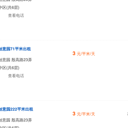
区(共6层)
查看电话
创意园71平米出租
3
元/平米/天
创意园
殷高路23弄
区(共6层)
查看电话
创意园222平米出租
3
元/平米/天
创意园
殷高路23弄
区(共6层)