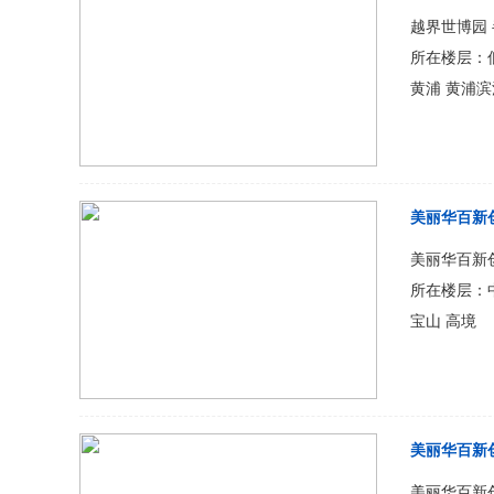
越界世博园
所在楼层：低
黄浦 黄浦
美丽华百新
美丽华百新
所在楼层：中
宝山 高境
美丽华百新
美丽华百新