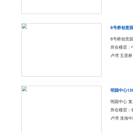
8号桥创意
8号桥创意
所在楼层：中
卢湾 五里
明园中心13
明园中心
复
所在楼层：低
卢湾 淮海