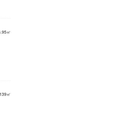
8.95㎡
139㎡