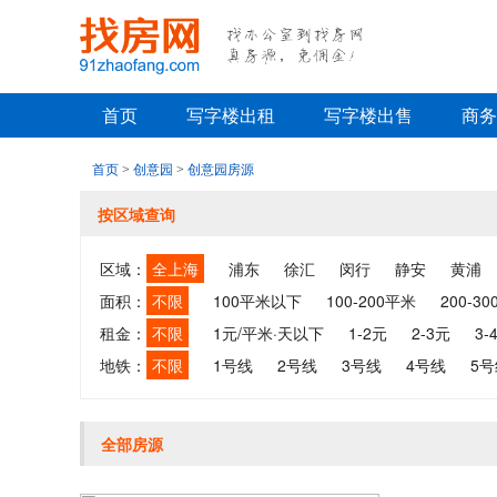
首页
写字楼出租
写字楼出售
商务
首页
>
创意园
>
创意园房源
按区域查询
区域：
全上海
浦东
徐汇
闵行
静安
黄浦
面积：
不限
100平米以下
100-200平米
200-3
租金：
不限
1元/平米·天以下
1-2元
2-3元
3-
地铁：
不限
1号线
2号线
3号线
4号线
5号
全部房源