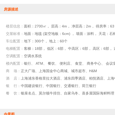
房源描述
楼层信息：
面积：2700㎡， 层高：4m， 净层高：2m， 得房率：63
交屋标准：
地面：地毯 (架空地板：6cm) ， 墙面：涂料， 天花：
车位配置：
地下：300个， 地上：60个
电梯配置：
客梯：18部， 低区：6部， 中高区：6部， 高区：6部， 速度
空调配置：
空调水系统
楼内配置：
银行、 ATM、 餐饮、 便利店、 食堂、 商务中心、 会议
商 场：
正大广场、上海国金中心商城、城市超市、H&M
酒 店：
上海浦东香格里拉大酒店、浦东四季酒店、柏悦酒店、上海
银 行：
中国建设银行、中国银行、交通银行、荷兰银行
餐 饮：
银座名点、莫尔顿牛排坊、自家乌冬、喜多屋国际海鲜料理
内景图