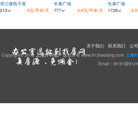
张江微电子港
长泰广场
长泰广场
213㎡
5元/平米/天
777㎡
4.8元/平米/天
1728㎡
4.
关于我们
联系我们
公
Copyright© 2012
上海升申地产
版权所有 www.91zhaofang.com
上海9
Email：t9191@91z