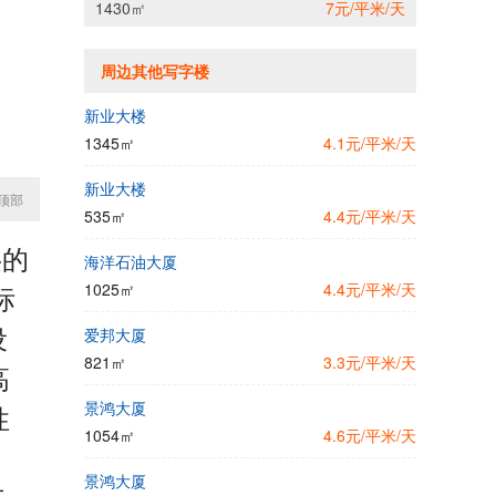
1430㎡
7元/平米/天
周边其他写字楼
新业大楼
1345㎡
4.1元/平米/天
新业大楼
顶部
535㎡
4.4元/平米/天
层的
海洋石油大厦
标
1025㎡
4.4元/平米/天
设
爱邦大厦
821㎡
3.3元/平米/天
高
景鸿大厦
性
1054㎡
4.6元/平米/天
景鸿大厦