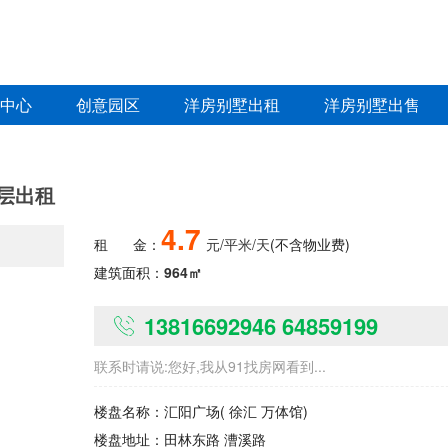
中心
创意园区
洋房别墅出租
洋房别墅出售
层出租
4.7
租
金：
元/平米/天
(不含物业费)
建筑面积：
964㎡
13816692946 64859199
联系时请说:您好,我从91找房网看到...
楼盘名称：
汇阳广场
( 徐汇 万体馆)
楼盘地址：
田林东路 漕溪路