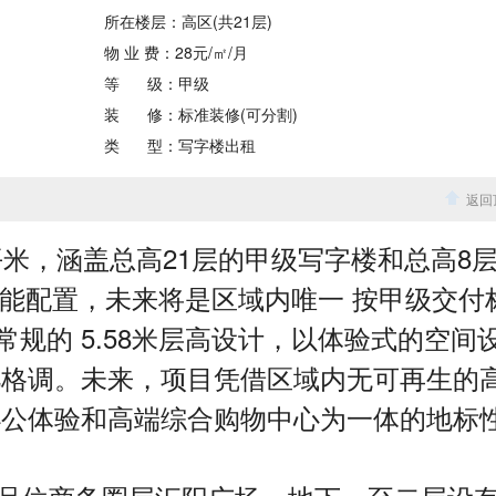
所在楼层：
高区(共21层)
物 业 费：28元/㎡/月
等
级：甲级
装
修：
标准装修(可分割)
类
型：
写字楼出租
返回
3平米，涵盖总高21层的甲级写字楼和总高8
智能配置，未来将是区域内唯一 按甲级交付
规的 5.58米层高设计，以体验式的空间
凡格调。未来，项目凭借区域内无可再生的
办公体验和高端综合购物中心为一体的地标