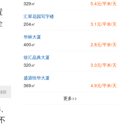
有
329㎡
5.4元/平米/天
置
汇翠花园写字楼
企
204㎡
3.1元/平米/天
华林大厦
400㎡
2.8元/平米/天
徐汇晶典大厦
320㎡
3.3元/平米/天
盛源恒华大厦
369㎡
4.9元/平米/天
顶部
更多>>
3、
天不